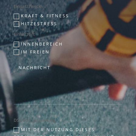
Einsatzzweck
KRAFT & FITNESS
HITZESTRESS
Einsatzort
INNENBEREICH
IM FREIEN
DSGVO Zustimmung
MIT DER NUTZUNG DIESES