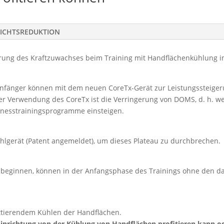
ICHTSREDUKTION
erung des Kraftzuwachses beim Training mit Handflächenkühlung i
 Anfänger können mit dem neuen CoreTx-Gerät zur Leistungssteige
der Verwendung des CoreTx ist die Verringerung von DOMS, d. h. we
Fitnesstrainingsprogramme einsteigen.
lgerät (Patent angemeldet), um dieses Plateau zu durchbrechen.
ng beginnen, können in der Anfangsphase des Trainings ohne den 
ittierendem Kühlen der Handflächen.
Einrichtung von der Kühlung von Handflächen profitieren kann o