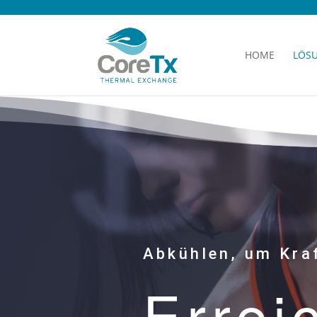
HOME
LÖS
Abkühlen, um Kra
Errei